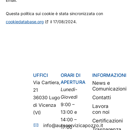
Email:
Questa politica sui cookie è stata sincronizzata con
cookiedatabase.org
il 17/08/2024.
UFFICI
ORARI DI
INFORMAZIONI
APERTURA
Via Cartiera,
News e
Comunicazioni
Lunedì-
21
Giovedì
36030 Lugo
Contatti
9:00 –
di Vicenza
Lavora
13:00 e
con noi
(VI)
14:00 –
Certificazioni
info@autoservizicapozzo.it
17:00
Trasparenza