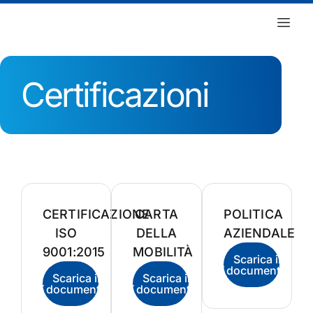
Certificazioni
CERTIFICAZIONE
CARTA
POLITICA
ISO
DELLA
AZIENDALE
9001:2015
MOBILITÀ
Scarica il
documento
Scarica il
Scarica il
documento
documento