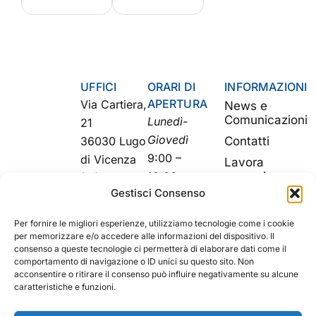
UFFICI
ORARI DI
INFORMAZIONI
APERTURA
Via Cartiera,
News e
Comunicazioni
Lunedì-
21
Giovedì
36030 Lugo
Contatti
9:00 –
di Vicenza
Lavora
13:00 e
con noi
(VI)
Gestisci Consenso
14:00 –
Certificazioni
info@autoservizicapozzo.it
17:00
Trasparenza
Per fornire le migliori esperienze, utilizziamo tecnologie come i cookie
+39
per memorizzare e/o accedere alle informazioni del dispositivo. Il
Soddisfazione
Venerdì
0445
consenso a queste tecnologie ci permetterà di elaborare dati come il
clienti
9:00 –
comportamento di navigazione o ID unici su questo sito. Non
860520
acconsentire o ritirare il consenso può influire negativamente su alcune
13:00
caratteristiche e funzioni.